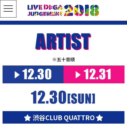
toggle
navigation
※五十音順
渋谷CLUB QUATTRO